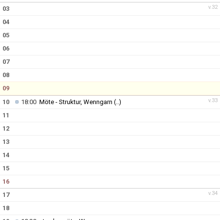
v.32
03
04
05
06
07
08
09
v.33
10
18:00
Möte - Struktur, Wenngarn
(..)
11
12
13
14
15
16
v.34
17
18