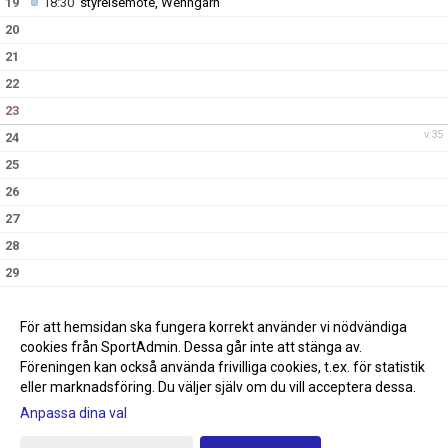
19
18:30
styrelsemöte, Wenngarn
20
21
22
23
v.35
24
25
26
27
28
29
30
v.36
31
För att hemsidan ska fungera korrekt använder vi nödvändiga
cookies från SportAdmin. Dessa går inte att stänga av.
Föreningen kan också använda frivilliga cookies, t.ex. för statistik
eller marknadsföring. Du väljer själv om du vill acceptera dessa.
Anpassa dina val
Cookie-inställningar
Gå till Webbversion