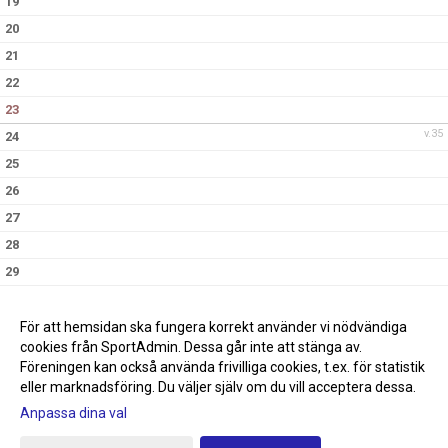
19
20
21
22
23
v.35
24
25
26
27
28
29
30
v.36
31
För att hemsidan ska fungera korrekt använder vi nödvändiga
cookies från SportAdmin. Dessa går inte att stänga av.
Föreningen kan också använda frivilliga cookies, t.ex. för statistik
eller marknadsföring. Du väljer själv om du vill acceptera dessa.
Anpassa dina val
Cookie-inställningar
Gå till Webbversion