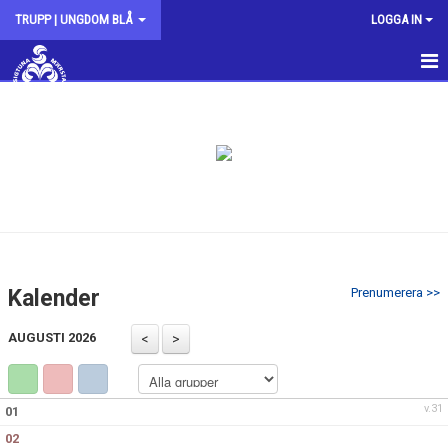
TRUPP | UNGDOM BLÅ
LOGGA IN
HEM
NYHETER
KALENDER
Kalender
Prenumerera >>
AUGUSTI 2026
v.31
01
02