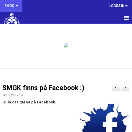
SMGK
LOGGA IN
SMGK
NYHETER
KALENDER
INTRESSEANMÄLAN
KONTAKTA OSS
SMGK finns på Facebook :)
<
>
STYRELSEN
2013-12-17 14:36
Gilla oss gärna på Facebook.
OM KLUBBEN
SMGK SHOPPEN