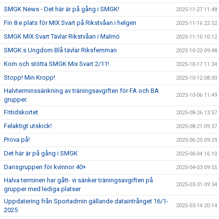
SMGK News - Det här är på gång i SMGK!
2025-11-27 11:48
Fin 8:e plats för MIX Svart på Rikstvåan i helgen
2025-11-16 22:52
SMGK MIX Svart Tävlar Rikstvåan i Malmö
2025-11-10 10:12
SMGK:s Ungdom Blå tävlar Riksfemman
2025-10-23 09:48
Kom och stötta SMGK Mix Svart 2/11!
2025-10-17 11:34
Stopp! Min Kropp!
2025-10-12 08:00
Halvterminssänkning av träningsavgiften för FA och BA
2025-10-06 11:49
grupper.
Fritidskortet
2025-08-26 13:57
Felaktigt utskick!
2025-08-21 09:37
Prova på!
2025-06-25 09:29
Det här är på gång i SMGK
2025-06-04 16:10
Dansgruppen för kvinnor 40+
2025-04-03 09:55
Halva terminen har gått- vi sänker träningsavgiften på
2025-03-31 09:34
grupper med lediga platser
Uppdatering från Sportadmin gällande dataintrånget 16/1-
2025-03-14 20:14
2025