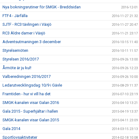
Nya bokningsrutiner för SMGK - Breddsidan
2016-12-01
FTF4 - Järfälla
2016-11-27 21:32
SJTF - RC3 tävlingen i Växjö
2016-11-27 20:47
RC3 Äldre damer i Växjö
2016-11-21 23:17
Adventsutmaningen 3 december
2016-10-15 11:40
Styrelsemöten
2016-10-11 11:57
Styrelsen 2016/2017
2016-09-26 13:00
Årmöte är ju kul!
2016-09-26 12:23
Valberedningen 2016/2017
2016-09-26 10:00
Ledarutvecklingsdag 10/9 i Gävle
2016-08-29 11:37
Framtiden - hur vi vill ha det
2016-07-10 23:19
SMGK-kanalen visar Galan 2016
2016-04-10 13:21
Gala 2015 - Superhjältar i hallen
2015-04-19 13:37
SMGK-kanalen visar Galan 2015
2015-04-11 23:09
Gala 2014
2014-03-15 23:13
Sportlovsaktiviteter
2014-02-18 10:08