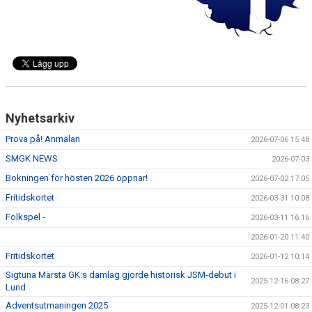
DOKUMENT
SPONSORER
TRYGG IDROTTSMILJÖ
SMGK STJÄRNOR
Nyhetsarkiv
Prova på! Anmälan
2026-07-06 15:48
SMGK NEWS
2026-07-03
Bokningen för hösten 2026 öppnar!
2026-07-02 17:05
Fritidskortet
2026-03-31 10:08
Folkspel -
2026-03-11 16:16
2026-01-20 11:40
Fritidskortet
2026-01-12 10:14
Sigtuna Märsta GK:s damlag gjorde historisk JSM-debut i
2025-12-16 08:27
Lund
Adventsutmaningen 2025
2025-12-01 08:23