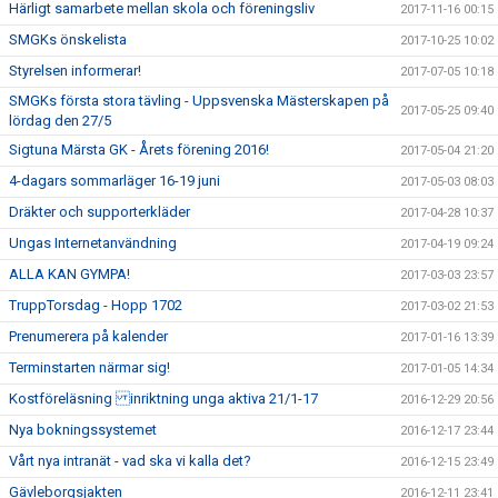
Härligt samarbete mellan skola och föreningsliv
2017-11-16 00:15
SMGKs önskelista
2017-10-25 10:02
Styrelsen informerar!
2017-07-05 10:18
SMGKs första stora tävling - Uppsvenska Mästerskapen på
2017-05-25 09:40
lördag den 27/5
Sigtuna Märsta GK - Årets förening 2016!
2017-05-04 21:20
4-dagars sommarläger 16-19 juni
2017-05-03 08:03
Dräkter och supporterkläder
2017-04-28 10:37
Ungas Internetanvändning
2017-04-19 09:24
ALLA KAN GYMPA!
2017-03-03 23:57
TruppTorsdag - Hopp 1702
2017-03-02 21:53
Prenumerera på kalender
2017-01-16 13:39
Terminstarten närmar sig!
2017-01-05 14:34
Kostföreläsning inriktning unga aktiva 21/1-17
2016-12-29 20:56
Nya bokningssystemet
2016-12-17 23:44
Vårt nya intranät - vad ska vi kalla det?
2016-12-15 23:49
Gävleborgsjakten
2016-12-11 23:41