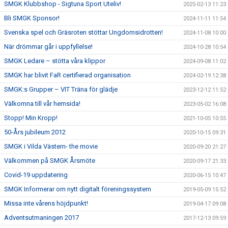
SMGK Klubbshop - Sigtuna Sport Uteliv!
2025-02-13 11:23
Bli SMGK Sponsor!
2024-11-11 11:54
Svenska spel och Gräsroten stöttar Ungdomsidrotten!
2024-11-08 10:00
När drömmar går i uppfyllelse!
2024-10-28 10:54
SMGK Ledare – stötta våra klippor
2024-09-08 11:02
SMGK har blivit FaR certifierad organisation
2024-02-19 12:38
SMGK:s Grupper – VIT Träna för glädje
2023-12-12 11:52
Välkomna till vår hemsida!
2023-05-02 16:08
Stopp! Min Kropp!
2021-10-05 10:55
50-Års jubileum 2012
2020-10-15 09:31
SMGK i Vilda Västern- the movie
2020-09-20 21:27
Välkommen på SMGK Årsmöte
2020-09-17 21:33
Covid-19 uppdatering
2020-06-15 10:47
SMGK Informerar om nytt digitalt föreningssystem
2019-05-09 15:52
Missa inte vårens höjdpunkt!
2019-04-17 09:08
Adventsutmaningen 2017
2017-12-13 09:59