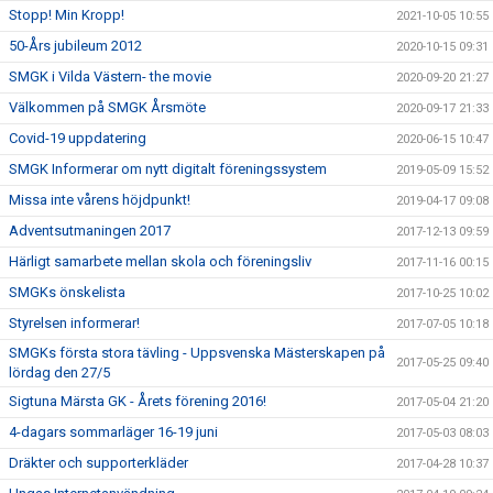
Stopp! Min Kropp!
2021-10-05 10:55
50-Års jubileum 2012
2020-10-15 09:31
SMGK i Vilda Västern- the movie
2020-09-20 21:27
Välkommen på SMGK Årsmöte
2020-09-17 21:33
Covid-19 uppdatering
2020-06-15 10:47
SMGK Informerar om nytt digitalt föreningssystem
2019-05-09 15:52
Missa inte vårens höjdpunkt!
2019-04-17 09:08
Adventsutmaningen 2017
2017-12-13 09:59
Härligt samarbete mellan skola och föreningsliv
2017-11-16 00:15
SMGKs önskelista
2017-10-25 10:02
Styrelsen informerar!
2017-07-05 10:18
SMGKs första stora tävling - Uppsvenska Mästerskapen på
2017-05-25 09:40
lördag den 27/5
Sigtuna Märsta GK - Årets förening 2016!
2017-05-04 21:20
4-dagars sommarläger 16-19 juni
2017-05-03 08:03
Dräkter och supporterkläder
2017-04-28 10:37