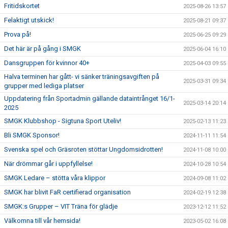
Fritidskortet
2025-08-26 13:57
Felaktigt utskick!
2025-08-21 09:37
Prova på!
2025-06-25 09:29
Det här är på gång i SMGK
2025-06-04 16:10
Dansgruppen för kvinnor 40+
2025-04-03 09:55
Halva terminen har gått- vi sänker träningsavgiften på
2025-03-31 09:34
grupper med lediga platser
Uppdatering från Sportadmin gällande dataintrånget 16/1-
2025-03-14 20:14
2025
SMGK Klubbshop - Sigtuna Sport Uteliv!
2025-02-13 11:23
Bli SMGK Sponsor!
2024-11-11 11:54
Svenska spel och Gräsroten stöttar Ungdomsidrotten!
2024-11-08 10:00
När drömmar går i uppfyllelse!
2024-10-28 10:54
SMGK Ledare – stötta våra klippor
2024-09-08 11:02
SMGK har blivit FaR certifierad organisation
2024-02-19 12:38
SMGK:s Grupper – VIT Träna för glädje
2023-12-12 11:52
Välkomna till vår hemsida!
2023-05-02 16:08