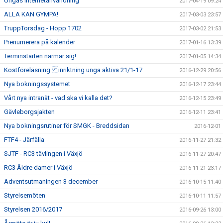
Ungas Internetanvändning
2017-04-19 09:24
ALLA KAN GYMPA!
2017-03-03 23:57
TruppTorsdag - Hopp 1702
2017-03-02 21:53
Prenumerera på kalender
2017-01-16 13:39
Terminstarten närmar sig!
2017-01-05 14:34
Kostföreläsning inriktning unga aktiva 21/1-17
2016-12-29 20:56
Nya bokningssystemet
2016-12-17 23:44
Vårt nya intranät - vad ska vi kalla det?
2016-12-15 23:49
Gävleborgsjakten
2016-12-11 23:41
Nya bokningsrutiner för SMGK - Breddsidan
2016-12-01
FTF4 - Järfälla
2016-11-27 21:32
SJTF - RC3 tävlingen i Växjö
2016-11-27 20:47
RC3 Äldre damer i Växjö
2016-11-21 23:17
Adventsutmaningen 3 december
2016-10-15 11:40
Styrelsemöten
2016-10-11 11:57
Styrelsen 2016/2017
2016-09-26 13:00