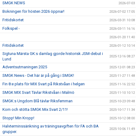
SMGK NEWS
2026-07-03
Bokningen för hösten 2026 öppnar!
2026-07-02 17:05
Fritidskortet
2026-03-31 10:08
Folkspel -
2026-03-11 16:16
2026-01-20 11:40
Fritidskortet
2026-01-12 10:14
Sigtuna Märsta GK:s damlag gjorde historisk JSM-debut i
2025-12-16 08:27
Lund
Adventsutmaningen 2025
2025-12-01 08:23
SMGK News - Det här är på gång i SMGK!
2025-11-27 11:48
Fin 8:e plats för MIX Svart på Rikstvåan i helgen
2025-11-16 22:52
SMGK MIX Svart Tävlar Rikstvåan i Malmö
2025-11-10 10:12
SMGK:s Ungdom Blå tävlar Riksfemman
2025-10-23 09:48
Kom och stötta SMGK Mix Svart 2/11!
2025-10-17 11:34
Stopp! Min Kropp!
2025-10-12 08:00
Halvterminssänkning av träningsavgiften för FA och BA
2025-10-06 11:49
grupper.