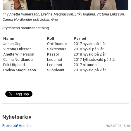
DOKUMENT
Fr v Anette Wilnersson, Evelina Magnusson, Erik Höglund, Victoria Eriksson,
SPONSORER
Carina Nordlander och Johan Grip
Styrelsens sammansättning
TRYGG IDROTTSMILJÖ
Namn
Roll
Period
SMGK STJÄRNOR
Johan Grip
Ordförande
2017 nyvald på 1 år
Victoria Eriksson
Sekreterare
2018 nyval på 2 år
Anette Wilnersson
Kassör
2018 nyvald på 2 år
Carina Nordlander
Ledamot
2017 fyllnadsvald på 1 år
Erik Höglund
Ledamot
2017 sittande
Evelina Magnusson
Suppleant
2018 nyvald på 2 år
Nyhetsarkiv
Prova på! Anmälan
2026-07-06 15:48