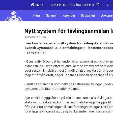
SMGK
BOKA PLATS - SE VÅRA GRUPPER
VIT 
Hem
Nyheter
Kalender
Bildgalleri
Dokume
Nytt system för tävlingsanmälan l
2023-08-29 11:40
I veckan lanseras ett nytt system för tävlingskalender o
Svensk Gymnastik. Alla anmälningar till höstens natione
nya systemet.
- Gymnastikförbundet har under våren utvecklat ett nytt täv
gymnastiken. Detta efter ett antal år med ett system som dela
eget system innebär att det är möjligt att utveckla och anpa
möjligt för vår idrott, säger Johanna Forssell sportchef på 
Samtliga föreningar som deltagit i nationella tävlingar under 2
systemet och fått information via mail.
Systemet är byggt för att på sikt kunna samla alla tävlinga
ställe och i nästa steg kommer regionala tävlingar läggas till
från 2024 för anmälningar till sina föreningstävlingar. Det ko
föreningstävlingar så att de syns i kalendern men hantera anm