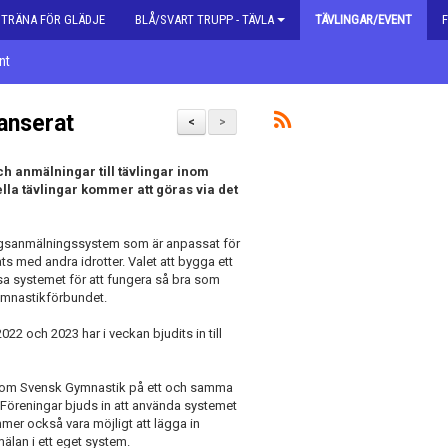
| TRÄNA FÖR GLÄDJE
BLÅ/SVART TRUPP - TÄVLA
TÄVLINGAR/EVENT
nt
anserat
<
>
ch anmälningar till tävlingar inom
lla tävlingar kommer att göras via det
lingsanmälningssystem som är anpassat för
ts med andra idrotter. Valet att bygga ett
ssa systemet för att fungera så bra som
Gymnastikförbundet.
022 och 2023 har i veckan bjudits in till
r inom Svensk Gymnastik på ett och samma
. Föreningar bjuds in att använda systemet
mmer också vara möjligt att lägga in
älan i ett eget system.