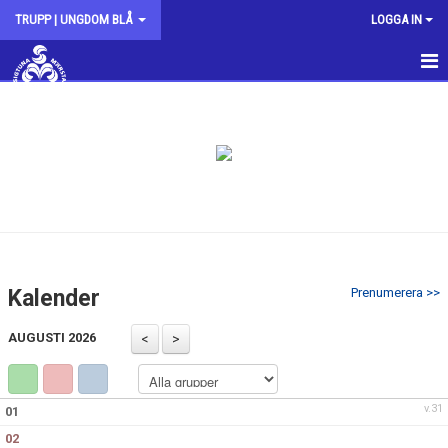
TRUPP | UNGDOM BLÅ
LOGGA IN
HEM
NYHETER
KALENDER
Kalender
Prenumerera >>
AUGUSTI 2026
v.31
01
02