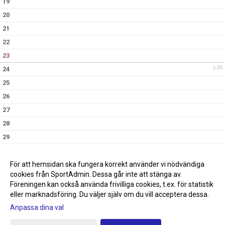
19
20
21
22
23
v.35
24
25
26
27
28
29
30
v.36
31
För att hemsidan ska fungera korrekt använder vi nödvändiga
cookies från SportAdmin. Dessa går inte att stänga av.
Föreningen kan också använda frivilliga cookies, t.ex. för statistik
eller marknadsföring. Du väljer själv om du vill acceptera dessa.
Anpassa dina val
Cookie-inställningar
Gå till Webbversion