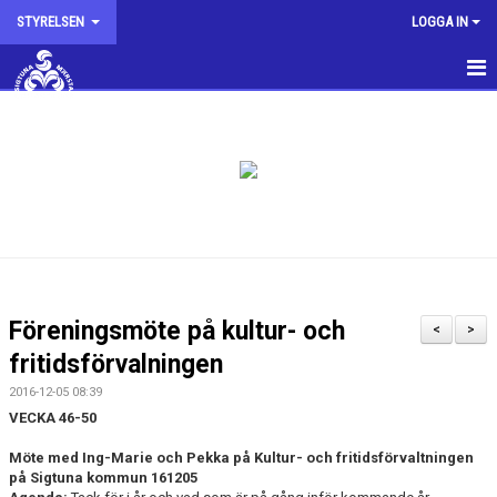
STYRELSEN
LOGGA IN
HEM
KALENDER
KONTAKTA OSS
Föreningsmöte på kultur- och
<
>
fritidsförvalningen
2016-12-05 08:39
VECKA 46-50
Möte med Ing-Marie och Pekka på Kultur- och fritidsförvaltningen
på Sigtuna kommun 161205