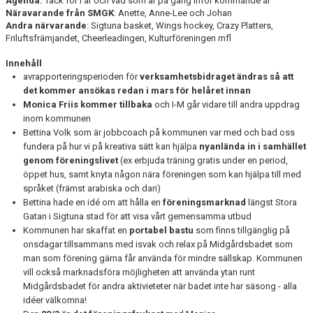
Agenda:
Tack för i år och vad som är på gång inför kommande år
Näravarande från SMGK
: Anette, Anne-Lee och Johan
Andra närvarande
: Sigtuna basket, Wings hockey, Crazy Platters,
Friluftsfrämjandet, Cheerleadingen, Kulturföreningen mfl
Innehåll
avrapporteringsperioden för
verksamhetsbidraget ändras så att
det kommer ansökas redan i mars för helåret innan
Monica Friis kommer tillbaka
och I-M går vidare till andra uppdrag
inom kommunen
Bettina Volk som är jobbcoach på kommunen var med och bad oss
fundera på hur vi på kreativa sätt kan hjälpa
nyanlända in i samhället
genom föreningslivet
(ex erbjuda träning gratis under en period,
öppet hus, samt knyta någon nära föreningen som kan hjälpa till med
språket (främst arabiska och dari)
Bettina hade en idé om att hålla en
föreningsmarknad
längst Stora
Gatan i Sigtuna stad för att visa vårt gemensamma utbud
Kommunen har skaffat en
portabel bastu
som finns tillgänglig på
onsdagar tillsammans med isvak och relax på Midgårdsbadet som
man som förening gärna får använda för mindre sällskap. Kommunen
vill också marknadsföra möjligheten att använda ytan runt
Midgårdsbadet för andra aktivieteter när badet inte har säsong - alla
idéer välkomna!