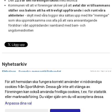
Den
22/3 är det föreningsfrukost
med Monica
Kommunen vill att vi föreningar skriver på att
avtal där vi tillsammans
ställer oss bakom att ha ett trevligt uppförande i och runt våra
aktiviteter
- skylt med våra loggor ska sättas upp med lite "meningar"
som ska uppmärksamma oss alla på att vara ansvarstagande
föräldrar i vårt uppträdande i samband med barn- och
ungdomsidrotten
Nyhetsarkiv
Elithelgen - Svenska gymnastikförbundet
2019-01-28 14:54
Föreningsmöte på kultur- och fritidsförvalningen
2016-12-05 08:39
För att hemsidan ska fungera korrekt använder vi nödvändiga
Styrelsens eget krypin
2016-08-23 09:56
cookies från SportAdmin. Dessa går inte att stänga av.
Föreningen kan också använda frivilliga cookies, t.ex. för statistik
eller marknadsföring. Du väljer själv om du vill acceptera dessa.
Anpassa dina val
Cookie-inställningar
Gå till Webbversion