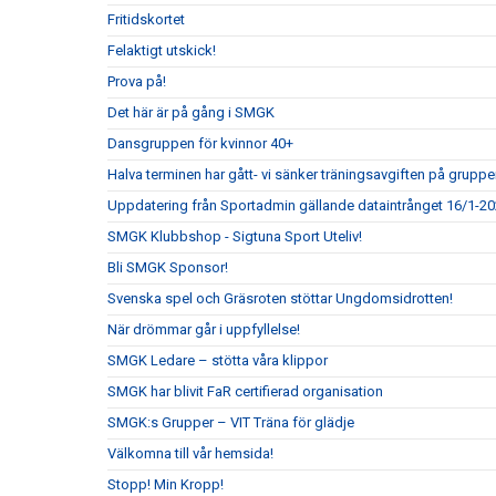
Fritidskortet
Felaktigt utskick!
Prova på!
Det här är på gång i SMGK
Dansgruppen för kvinnor 40+
Halva terminen har gått- vi sänker träningsavgiften på gruppe
Uppdatering från Sportadmin gällande dataintrånget 16/1-2
SMGK Klubbshop - Sigtuna Sport Uteliv!
Bli SMGK Sponsor!
Svenska spel och Gräsroten stöttar Ungdomsidrotten!
När drömmar går i uppfyllelse!
SMGK Ledare – stötta våra klippor
SMGK har blivit FaR certifierad organisation
SMGK:s Grupper – VIT Träna för glädje
Välkomna till vår hemsida!
Stopp! Min Kropp!