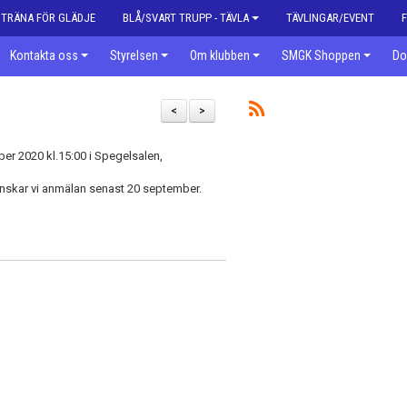
| TRÄNA FÖR GLÄDJE
BLÅ/SVART TRUPP - TÄVLA
TÄVLINGAR/EVENT
Kontakta oss
Styrelsen
Om klubben
SMGK Shoppen
Do
<
>
r 2020 kl.15:00 i Spegelsalen,
 önskar vi anmälan senast 20 september.