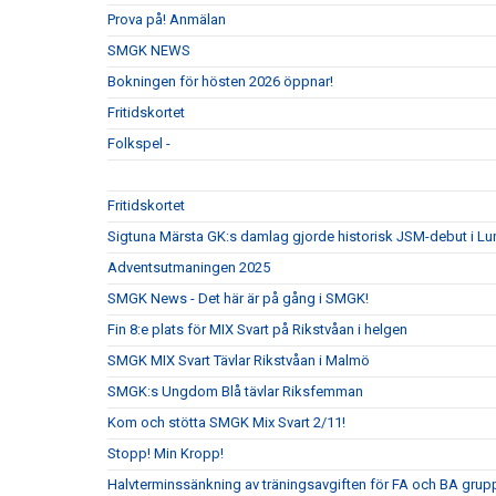
Prova på! Anmälan
SMGK NEWS
Bokningen för hösten 2026 öppnar!
Fritidskortet
Folkspel -
Fritidskortet
Sigtuna Märsta GK:s damlag gjorde historisk JSM-debut i Lu
Adventsutmaningen 2025
SMGK News - Det här är på gång i SMGK!
Fin 8:e plats för MIX Svart på Rikstvåan i helgen
SMGK MIX Svart Tävlar Rikstvåan i Malmö
SMGK:s Ungdom Blå tävlar Riksfemman
Kom och stötta SMGK Mix Svart 2/11!
Stopp! Min Kropp!
Halvterminssänkning av träningsavgiften för FA och BA grupp