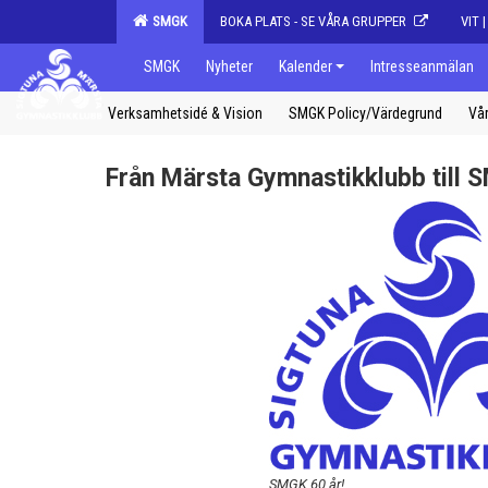
SMGK
BOKA PLATS - SE VÅRA GRUPPER
VIT 
SMGK
Nyheter
Kalender
Intresseanmälan
Verksamhetsidé & Vision
SMGK Policy/Värdegrund
Vår
Från Märsta Gymnastikklubb till
SMGK 60 år!