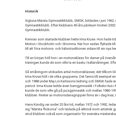
Historik
Sigtuna Märsta Gymnastikklubb, SMGK, bildades i juni 1962
Gymnastikklubb. Efter klubbens 40-års jubileum hösten 2002 
Gymnastikklubb.
Kvinnan som startade klubben hette Irma Kruse. Hon hade ti
Motion i Stockholm och i Bromma. När hon sedan flyttade til
till att föra motions- och hälsotraditionen vidare till sin ny
Till en början höll hon i en motionsklass för damer på övervå
träningen kunde de som ville ta en bastu i källarvåningen. Efter
Så småningom utökades antal motionsklasser, det tillkom bla
Irma Kruse höll i de olika grupperna. Det fanns till exempel 
och 1988 under Maj-Lis Karlssons ledning och SMGK hade äv
period. Irma Kruse ledde även barngymnastik i Folkets Hus i 
kunde de som ville gå på jazzgymnastik och mellan 1980-19
klubben. Rester av motionsdansgruppen finns än i dag kvar, m
Hans Kündig var under 20 års tid, mellan 1972 och 1992, leda
sig ”Märsta flickorna” och tävlade på elitnivå inom artistisk
stod klubben också som organisatör för svenska mästersk