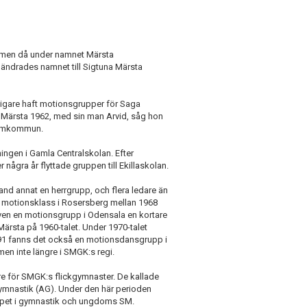
, men då under namnet Märsta
ändrades namnet till Sigtuna Märsta
digare haft motionsgrupper för Saga
l Märsta 1962, med sin man Arvid, såg hon
a hemkommun.
ningen i Gamla Centralskolan. Efter
 några år flyttade gruppen till Ekillaskolan.
nd annat en herrgrupp, och flera ledare än
en motionsklass i Rosersberg mellan 1968
en en motionsgrupp i Odensala en kortare
Märsta på 1960-talet. Under 1970-talet
91 fanns det också en motionsdansgrupp i
en inte längre i SMGK:s regi.
re för SMGK:s flickgymnaster. De kallade
 gymnastik (AG). Under den här perioden
apet i gymnastik och ungdoms SM.