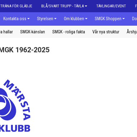
| TRÄNA FÖR GLÄDJE
BLÅ/SVART TRUPP - TÄVLA
TÄVLINGAR/EVENT
Kontakta oss
Styrelsen
Om klubben
SMGK Shoppen
Do
a hallar
SMGK-känslan
SMGK - roliga fakta
Vår nya struktur
Årshj
 SMGK 1962-2025