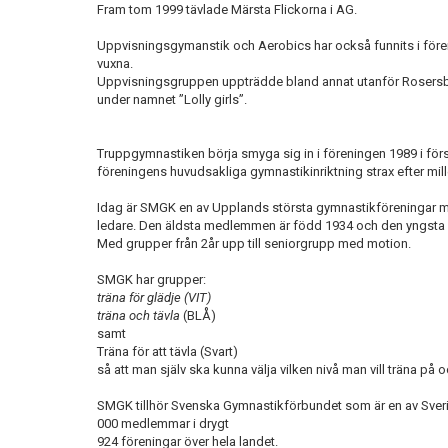
Fram tom 1999 tävlade Märsta Flickorna i AG.
Uppvisningsgymanstik och Aerobics har också funnits i före
vuxna.
Uppvisningsgruppen uppträdde bland annat utanför Rosersber
under namnet ”Lolly girls”.
Truppgymnastiken börja smyga sig in i föreningen 1989 i försik
föreningens huvudsakliga gymnastikinriktning strax efter mi
Idag är SMGK en av Upplands största gymnastikföreningar 
ledare. Den äldsta medlemmen är född 1934 och den yngsta 
Med grupper från 2år upp till seniorgrupp med motion.
SMGK har grupper:
träna för glädje (VIT)
träna och tävla
(BLÅ)
samt
Träna för att tävla (Svart)
så att man själv ska kunna välja vilken nivå man vill träna på 
SMGK tillhör Svenska Gymnastikförbundet som är en av Sveri
000 medlemmar i drygt
924 föreningar över hela landet.