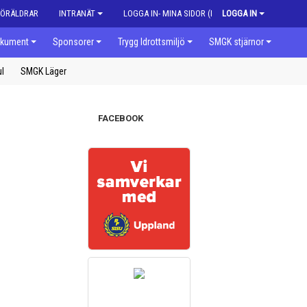
FÖRÄLDRAR
INTRANÄT
LOGGA IN- MINA SIDOR (MEDLEM)
LOGGA IN
kument
Sponsorer
Trygg Idrottsmiljö
SMGK stjärnor
ul
SMGK Läger
FACEBOOK