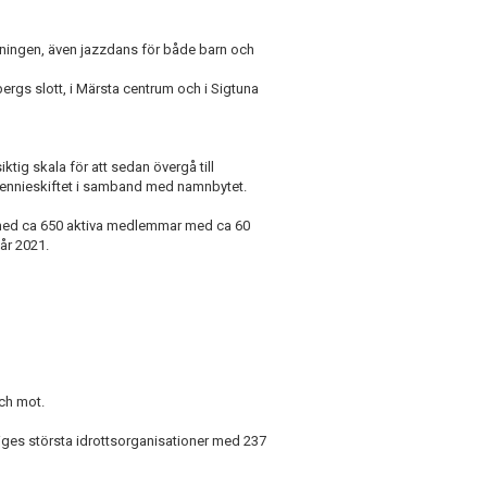
ningen, även jazzdans för både barn och
gs slott, i Märsta centrum och i Sigtuna
tig skala för att sedan övergå till
llennieskiftet i samband med namnbytet.
med ca 650 aktiva medlemmar med ca 60
år 2021.
och mot.
ges största idrottsorganisationer med 237