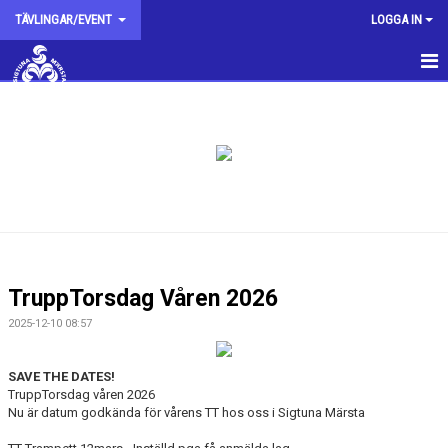
TÄVLINGAR/EVENT
LOGGA IN
HEM
NYHETER
KALENDER
BILDGALLERI
DOKUMENT
TruppTorsdag Våren 2026
2025-12-10 08:57
SAVE THE DATES!
TruppTorsdag våren 2026
Nu är datum godkända för vårens TT hos oss i Sigtuna Märsta