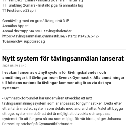
TT Trampett 12mars - Inställd pga få anmälda lag
TT Tumbling 26mars - Inställd pga få änmälda lag
TT Fristående 23april
Grentävling med en gren/tävling nivå 3-5!
Anmälan öppen!
Anmäl din trupp via SvGF tävlingskalender
https://tavlingsanmalan.gymnastik.se/?startDate=2025-12-
10&search=Trupptorsdag
Nytt system för tävlingsanmälan lanserat
2023-08-29 11:40
I veckan lanseras ett nytt system för tävlingskalender och
anmälningar till tävlingar inom Svensk Gymnastik. Alla anmälningar
till höstens nationella tävlingar kommer att göras via det nya
systemet.
- Gymnastikförbundet har under våren utvecklat ett nytt
tävlingsanmälningssystem som är anpassat för gymnastiken. Detta efter
ett antal år med ett system som delats med andra idrotter. Valet att bygga
ett eget system innebär att det är möjligt att utveckla och anpassa
systemet för att fungera så bra som möjligt för vår idrott, säger Johanna
Forssell sportchef på Gymnastikförbundet.