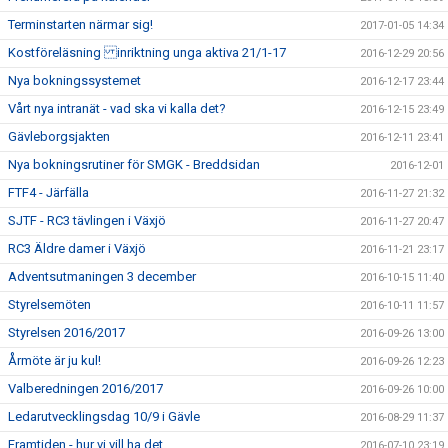
Terminstarten närmar sig!
2017-01-05 14:34
Kostföreläsning inriktning unga aktiva 21/1-17
2016-12-29 20:56
Nya bokningssystemet
2016-12-17 23:44
Vårt nya intranät - vad ska vi kalla det?
2016-12-15 23:49
Gävleborgsjakten
2016-12-11 23:41
Nya bokningsrutiner för SMGK - Breddsidan
2016-12-01
FTF4 - Järfälla
2016-11-27 21:32
SJTF - RC3 tävlingen i Växjö
2016-11-27 20:47
RC3 Äldre damer i Växjö
2016-11-21 23:17
Adventsutmaningen 3 december
2016-10-15 11:40
Styrelsemöten
2016-10-11 11:57
Styrelsen 2016/2017
2016-09-26 13:00
Årmöte är ju kul!
2016-09-26 12:23
Valberedningen 2016/2017
2016-09-26 10:00
Ledarutvecklingsdag 10/9 i Gävle
2016-08-29 11:37
Framtiden - hur vi vill ha det
2016-07-10 23:19