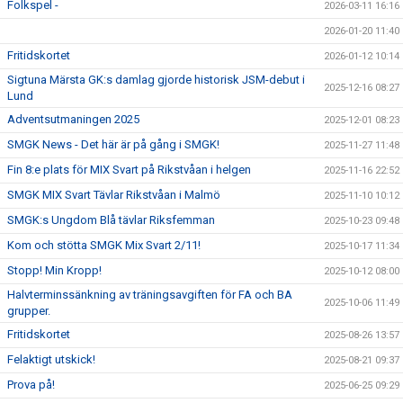
Folkspel -
DOKUMENT
2026-03-11 16:16
2026-01-20 11:40
SPONSORER
Fritidskortet
2026-01-12 10:14
Sigtuna Märsta GK:s damlag gjorde historisk JSM-debut i
TRYGG IDROTTSMILJÖ
2025-12-16 08:27
Lund
Adventsutmaningen 2025
2025-12-01 08:23
SMGK STJÄRNOR
SMGK News - Det här är på gång i SMGK!
2025-11-27 11:48
Fin 8:e plats för MIX Svart på Rikstvåan i helgen
2025-11-16 22:52
SMGK MIX Svart Tävlar Rikstvåan i Malmö
2025-11-10 10:12
SMGK:s Ungdom Blå tävlar Riksfemman
2025-10-23 09:48
Kom och stötta SMGK Mix Svart 2/11!
2025-10-17 11:34
Stopp! Min Kropp!
2025-10-12 08:00
Halvterminssänkning av träningsavgiften för FA och BA
2025-10-06 11:49
grupper.
Fritidskortet
2025-08-26 13:57
Felaktigt utskick!
2025-08-21 09:37
Prova på!
2025-06-25 09:29