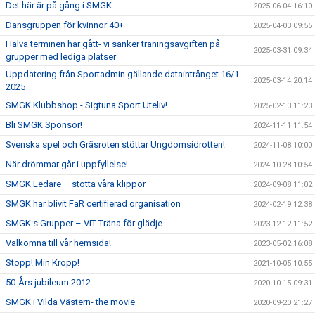
Det här är på gång i SMGK
2025-06-04 16:10
Dansgruppen för kvinnor 40+
2025-04-03 09:55
Halva terminen har gått- vi sänker träningsavgiften på
2025-03-31 09:34
grupper med lediga platser
Uppdatering från Sportadmin gällande dataintrånget 16/1-
2025-03-14 20:14
2025
SMGK Klubbshop - Sigtuna Sport Uteliv!
2025-02-13 11:23
Bli SMGK Sponsor!
2024-11-11 11:54
Svenska spel och Gräsroten stöttar Ungdomsidrotten!
2024-11-08 10:00
När drömmar går i uppfyllelse!
2024-10-28 10:54
SMGK Ledare – stötta våra klippor
2024-09-08 11:02
SMGK har blivit FaR certifierad organisation
2024-02-19 12:38
SMGK:s Grupper – VIT Träna för glädje
2023-12-12 11:52
Välkomna till vår hemsida!
2023-05-02 16:08
Stopp! Min Kropp!
2021-10-05 10:55
50-Års jubileum 2012
2020-10-15 09:31
SMGK i Vilda Västern- the movie
2020-09-20 21:27