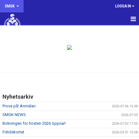
SMGK
LOGGA IN
SMGK
NYHETER
KALENDER
INTRESSEANMÄLAN
KONTAKTA OSS
Nyhetsarkiv
STYRELSEN
Prova på! Anmälan
2026-07-06 15:48
OM KLUBBEN
SMGK NEWS
2026-07-03
Bokningen för hösten 2026 öppnar!
2026-07-02 17:05
SMGK SHOPPEN
Fritidskortet
2026-03-31 10:08