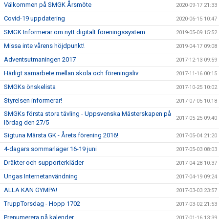
Välkommen på SMGK Årsmöte
2020-09-17 21:33
Covid-19 uppdatering
2020-06-15 10:47
SMGK Informerar om nytt digitalt föreningssystem
2019-05-09 15:52
Missa inte vårens höjdpunkt!
2019-04-17 09:08
Adventsutmaningen 2017
2017-12-13 09:59
Härligt samarbete mellan skola och föreningsliv
2017-11-16 00:15
SMGKs önskelista
2017-10-25 10:02
Styrelsen informerar!
2017-07-05 10:18
SMGKs första stora tävling - Uppsvenska Mästerskapen på
2017-05-25 09:40
lördag den 27/5
Sigtuna Märsta GK - Årets förening 2016!
2017-05-04 21:20
4-dagars sommarläger 16-19 juni
2017-05-03 08:03
Dräkter och supporterkläder
2017-04-28 10:37
Ungas Internetanvändning
2017-04-19 09:24
ALLA KAN GYMPA!
2017-03-03 23:57
TruppTorsdag - Hopp 1702
2017-03-02 21:53
Prenumerera på kalender
2017-01-16 13:39