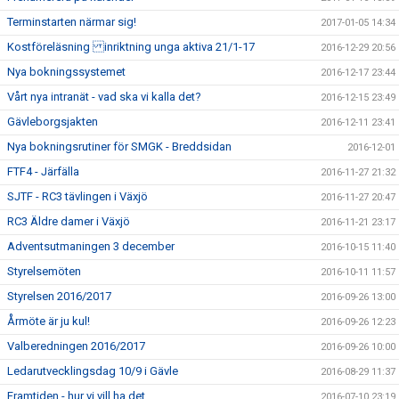
Terminstarten närmar sig!
2017-01-05 14:34
Kostföreläsning inriktning unga aktiva 21/1-17
2016-12-29 20:56
Nya bokningssystemet
2016-12-17 23:44
Vårt nya intranät - vad ska vi kalla det?
2016-12-15 23:49
Gävleborgsjakten
2016-12-11 23:41
Nya bokningsrutiner för SMGK - Breddsidan
2016-12-01
FTF4 - Järfälla
2016-11-27 21:32
SJTF - RC3 tävlingen i Växjö
2016-11-27 20:47
RC3 Äldre damer i Växjö
2016-11-21 23:17
Adventsutmaningen 3 december
2016-10-15 11:40
Styrelsemöten
2016-10-11 11:57
Styrelsen 2016/2017
2016-09-26 13:00
Årmöte är ju kul!
2016-09-26 12:23
Valberedningen 2016/2017
2016-09-26 10:00
Ledarutvecklingsdag 10/9 i Gävle
2016-08-29 11:37
Framtiden - hur vi vill ha det
2016-07-10 23:19