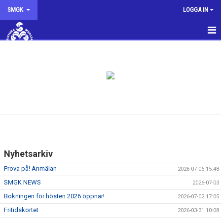
SMGK
LOGGA IN
SMGK
NYHETER
KALENDER
INTRESSEANMÄLAN
KONTAKTA OSS
Nyhetsarkiv
STYRELSEN
Prova på! Anmälan
2026-07-06 15:48
OM KLUBBEN
SMGK NEWS
2026-07-03
Bokningen för hösten 2026 öppnar!
2026-07-02 17:05
SMGK SHOPPEN
Fritidskortet
2026-03-31 10:08