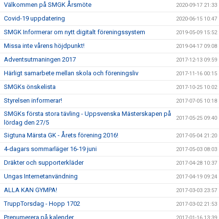
Välkommen på SMGK Årsmöte
2020-09-17 21:33
Covid-19 uppdatering
2020-06-15 10:47
SMGK Informerar om nytt digitalt föreningssystem
2019-05-09 15:52
Missa inte vårens höjdpunkt!
2019-04-17 09:08
Adventsutmaningen 2017
2017-12-13 09:59
Härligt samarbete mellan skola och föreningsliv
2017-11-16 00:15
SMGKs önskelista
2017-10-25 10:02
Styrelsen informerar!
2017-07-05 10:18
SMGKs första stora tävling - Uppsvenska Mästerskapen på
2017-05-25 09:40
lördag den 27/5
Sigtuna Märsta GK - Årets förening 2016!
2017-05-04 21:20
4-dagars sommarläger 16-19 juni
2017-05-03 08:03
Dräkter och supporterkläder
2017-04-28 10:37
Ungas Internetanvändning
2017-04-19 09:24
ALLA KAN GYMPA!
2017-03-03 23:57
TruppTorsdag - Hopp 1702
2017-03-02 21:53
Prenumerera på kalender
2017-01-16 13:39