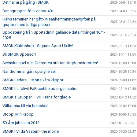
Det här är på gång i SMGK
2025-06-04 16:10
Dansgruppen för kvinnor 40+
2025-04-03 09:55
Halva terminen har gått- vi sänker träningsavgiften på
2025-03-31 09:34
grupper med lediga platser
Uppdatering från Sportadmin gällande dataintrånget 16/1-
2025-03-14 20:14
2025
SMGK Klubbshop - Sigtuna Sport Uteliv!
2025-02-13 11:23
Bli SMGK Sponsor!
2024-11-11 11:54
Svenska spel och Gräsroten stöttar Ungdomsidrotten!
2024-11-08 10:00
När drömmar går i uppfyllelse!
2024-10-28 10:54
SMGK Ledare – stötta våra klippor
2024-09-08 11:02
SMGK har blivit FaR certifierad organisation
2024-02-19 12:38
SMGK:s Grupper – VIT Träna för glädje
2023-12-12 11:52
Välkomna till vår hemsida!
2023-05-02 16:08
Stopp! Min Kropp!
2021-10-05 10:55
50-Års jubileum 2012
2020-10-15 09:31
SMGK i Vilda Västern- the movie
2020-09-20 21:27