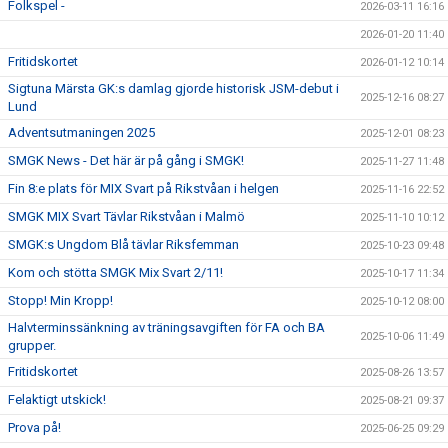
Folkspel -
DOKUMENT
2026-03-11 16:16
2026-01-20 11:40
SPONSORER
Fritidskortet
2026-01-12 10:14
Sigtuna Märsta GK:s damlag gjorde historisk JSM-debut i
TRYGG IDROTTSMILJÖ
2025-12-16 08:27
Lund
Adventsutmaningen 2025
2025-12-01 08:23
SMGK STJÄRNOR
SMGK News - Det här är på gång i SMGK!
2025-11-27 11:48
Fin 8:e plats för MIX Svart på Rikstvåan i helgen
2025-11-16 22:52
SMGK MIX Svart Tävlar Rikstvåan i Malmö
2025-11-10 10:12
SMGK:s Ungdom Blå tävlar Riksfemman
2025-10-23 09:48
Kom och stötta SMGK Mix Svart 2/11!
2025-10-17 11:34
Stopp! Min Kropp!
2025-10-12 08:00
Halvterminssänkning av träningsavgiften för FA och BA
2025-10-06 11:49
grupper.
Fritidskortet
2025-08-26 13:57
Felaktigt utskick!
2025-08-21 09:37
Prova på!
2025-06-25 09:29