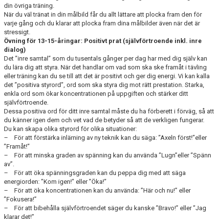
din övriga träning.
När du väl tränat in din målbild får du allt lättare att plocka fram den för
varje gång och du klarar att plocka fram dina målbilder även när det är
stressigt.
Övning för 13-15-åringar: Positivt prat (självförtroende inkl. inre
dialog)
Det ”inre samtal” som du tusentals gånger per dag har med dig själv kan
du lära dig att styra. När det handlar om vad som ska ske framåt i tävling
eller träning kan du se till att det är positivt och ger dig energi. Vi kan kalla
det ”positiva styrord”, ord som ska styra dig mot rätt prestation. Starka,
enkla ord som ökar koncentrationen på uppgiften och stärker ditt
självförtroende.
Dessa positiva ord för ditt inre samtal måste du ha förberett i förväg, så att
du känner igen dem och vet vad de betyder så att de verkligen fungerar.
Du kan skapa olika styrord för olika situationer:
– För att förstärka inlärning av ny teknik kan du säga: ”Axeln först!”eller
”Framåt!”
– För att minska graden av spänning kan du använda ”Lugn”eller ”Spänn
av”.
– För att öka spänningsgraden kan du peppa dig med att säga
energiorden: ”Kom igen!” eller ”Öka!”
– För att öka koncentrationen kan du använda: ”Här och nu!” eller
”Fokusera!”
– För att bibehålla självförtroendet säger du kanske ”Bravo!” eller ”Jag
klarar det!”