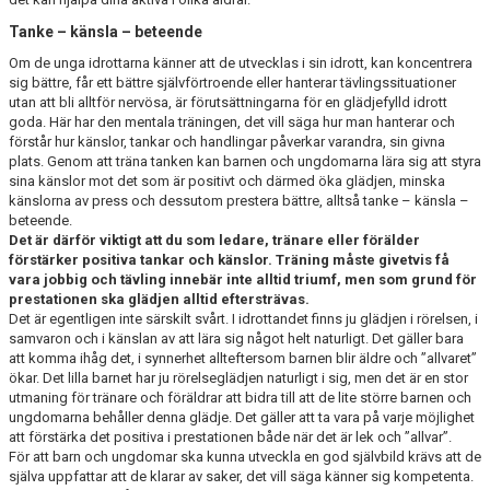
Tanke – känsla – beteende
Om de unga idrottarna känner att de utvecklas i sin idrott, kan koncentrera
sig bättre, får ett bättre självförtroende eller hanterar tävlingssituationer
utan att bli alltför nervösa, är förutsättningarna för en glädjefylld idrott
goda. Här har den mentala träningen, det vill säga hur man hanterar och
förstår hur känslor, tankar och handlingar påverkar varandra, sin givna
plats. Genom att träna tanken kan barnen och ungdomarna lära sig att styra
sina känslor mot det som är positivt och därmed öka glädjen, minska
känslorna av press och dessutom prestera bättre, alltså tanke – känsla –
beteende.
Det är därför viktigt att du som ledare, tränare eller förälder
förstärker positiva tankar och känslor. Träning måste givetvis få
vara jobbig och tävling innebär inte alltid triumf, men som grund för
prestationen ska glädjen alltid eftersträvas.
Det är egentligen inte särskilt svårt. I idrottandet finns ju glädjen i rörelsen, i
samvaron och i känslan av att lära sig något helt naturligt. Det gäller bara
att komma ihåg det, i synnerhet allteftersom barnen blir äldre och ”allvaret”
ökar. Det lilla barnet har ju rörelseglädjen naturligt i sig, men det är en stor
utmaning för tränare och föräldrar att bidra till att de lite större barnen och
ungdomarna behåller denna glädje. Det gäller att ta vara på varje möjlighet
att förstärka det positiva i prestationen både när det är lek och ”allvar”.
För att barn och ungdomar ska kunna utveckla en god självbild krävs att de
själva uppfattar att de klarar av saker, det vill säga känner sig kompetenta.