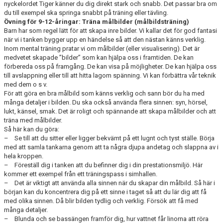
nyckelordet Tiger känner du dig direkt stark och snabb. Det passar bra om
du till exempel ska springa snabbt på träning eller tävling.
Övning för 9-12-åringar: Träna målbilder (målbildsträning)
Barn har som regel lätt för att skapa inre bilder. Vi kallar det för god fantasi
när vi i tanken bygger upp en händelse så att den nästan känns verklig.
Inom mental träning pratar vi om målbilder (eller visualisering). Det är
medvetet skapade ”bilder” som kan hjälpa oss i framtiden. De kan
förbereda oss på framgång. De kan visa på möjligheter. De kan hjälpa oss
till avslappning eller till att hitta lagom spänning. Vi kan förbättra vår teknik
med dem o s v.
För att göra en bra målbild som känns verklig och sann bör du ha med
många detaljer i bilden. Du ska också använda flera sinnen: syn, hörsel,
lukt, känsel, smak. Det är roligt och spännande att skapa målbilder och att
träna med målbilder.
Så här kan du göra:
– Se till att du sitter eller ligger bekvämt på ett lugnt och tyst ställe. Börja
med att samla tankarna genom att ta några djupa andetag och slappna av i
hela kroppen.
– Föreställ dig i tanken att du befinner dig i din prestationsmiljö. Här
kommer ett exempel från ett träningspass i simhallen.
– Det är viktigt att använda alla sinnen när du skapar din målbild. Så här i
början kan du koncentrera dig på ett sinne i taget så att du lär dig att få
med olika sinnen. Då blir bilden tydlig och verklig. Försök att få med
många detaljer.
– Blunda och se bassängen framför dig, hur vattnet får linorna att röra