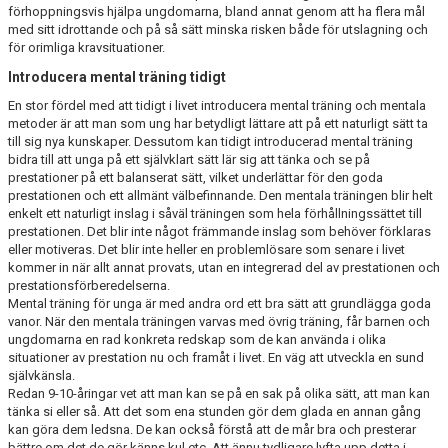
förhoppningsvis hjälpa ungdomarna, bland annat genom att ha flera mål
med sitt idrottande och på så sätt minska risken både för utslagning och
för orimliga kravsituationer.
Introducera mental träning tidigt
En stor fördel med att tidigt i livet introducera mental träning och mentala
metoder är att man som ung har betydligt lättare att på ett naturligt sätt ta
till sig nya kunskaper. Dessutom kan tidigt introducerad mental träning
bidra till att unga på ett självklart sätt lär sig att tänka och se på
prestationer på ett balanserat sätt, vilket underlättar för den goda
prestationen och ett allmänt välbefinnande. Den mentala träningen blir helt
enkelt ett naturligt inslag i såväl träningen som hela förhållningssättet till
prestationen. Det blir inte något främmande inslag som behöver förklaras
eller motiveras. Det blir inte heller en problemlösare som senare i livet
kommer in när allt annat provats, utan en integrerad del av prestationen och
prestationsförberedelserna.
Mental träning för unga är med andra ord ett bra sätt att grundlägga goda
vanor. När den mentala träningen varvas med övrig träning, får barnen och
ungdomarna en rad konkreta redskap som de kan använda i olika
situationer av prestation nu och framåt i livet. En väg att utveckla en sund
självkänsla.
Redan 9-10-åringar vet att man kan se på en sak på olika sätt, att man kan
tänka si eller så. Att det som ena stunden gör dem glada en annan gång
kan göra dem ledsna. De kan också förstå att de mår bra och presterar
bättre om det de gör känns kul etc. Att ännu tydligare lyfta upp detta i