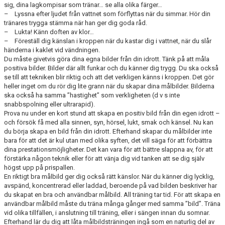
sig, dina lagkompisar som tränar… se alla olika färger…
– Lyssna efter ljudet från vattnet som förflyttas när du simmar. Hör din
tränares trygga stämma när han ger dig goda råd.
– Lukta! Känn doften av klor…
– Föreställ dig känslan i kroppen när du kastar dig i vattnet, när du slår
händerna i kaklet vid vändningen.
Du måste givetvis göra dina egna bilder från din idrott. Tänk på att måla
positiva bilder. Bilder där allt funkar och du känner dig trygg. Du ska också
se till att tekniken blir riktig och att det verkligen känns i kroppen. Det gör
heller inget om du rör dig lite grann när du skapar dina målbilder. Bilderna
ska också ha samma ”hastighet” som verkligheten (d v s inte
snabbspolning eller ultrarapid).
Prova nu under en kort stund att skapa en positiv bild från din egen idrott –
och försök få med alla sinnen, syn, hörsel, lukt, smak och känsel. Nu kan
du börja skapa en bild från din idrott. Efterhand skapar du målbilder inte
bara för att det är kul utan med olika syften, det vill säga för att förbättra
dina prestationsmöjligheter. Det kan vara för att bättre slappna av, för att
förstärka någon teknik eller för att vänja dig vid tanken att se dig själv
högst upp på prispallen.
En riktigt bra målbild ger dig också rätt känslor. När du känner dig lycklig,
avspänd, koncentrerad eller laddad, beroende på vad bilden beskriver har
du skapat en bra och användbar målbild. All träning tar tid. För att skapa en
användbar målbild måste du träna många gånger med samma ”bild”. Träna
vid olika tillfällen, i anslutning till träning, eller i sängen innan du somnar.
Efterhand lär du dig att låta målbildsträningen ingå som en naturlig del av