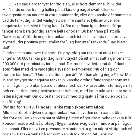
– Du kan säga orden tyst för dig själv, eller höra dem inne i huvudet.
– När du under träning håller på att lära dig något svårt, eller i en
tävlingssituation när det är extra spännande, eller det kanske går sämre än
vad du tänkt dig, är det vanligt att det inre samtalet fylls av tvivel eller
negativa tankar. Med träning kan du lära dig känna igen dessa dåliga
tankar som bara gör dig sämre helt i onödan. Du kan träna på att slå
”tankestopp” för de negativa tankarna och istället använda dina positiva
styrord i ditt positiva prat. Istället för ”Jag kan inte” tänker du ”Jag klarar
det!”
Fundera en stund över följande. En psykolog har räknat ut att vi tänker
ungefär 50 000 tankar per dag. Eller uttryckt på ett annat sätt: i genomsnitt
200-300 ord per minut av inre samtal. Det mesta av detta prat är sådant
som följer med våra vardagliga sysslor, exempelvis: ”Nu går jag och
borstar tänderna”, ”Undrar var tidningen är”, ”Att han aldrig ringer!” osv. Men
ibland smyger sig negativa tankar in, kanske oroliga funderingar som inte
är till någon hjälp utan bara distraherar och sänker prestationsförmågan. Ta
och ersätt dem med positiva tankar och ord, med konstruktiva tankar som
leder någon vart! Om du pratar positivt med dig själv, så får du en positiv
inställning!
Övning för 16-18-åringar: Tankestopp (koncentration)
Alldeles för ofta dyker det upp tankar i våra huvuden som bara stökar till
det för oss. Det kan vara när vi håller på med något där vi behöver vara fullt
koncentrerade och så plötsligt flyger tanken iväg och vi funderar på något
helt annat. Eller när vi i en pressande situation ska göra något viktigt och så
börjar vi kanske tänka på allt som kan bli tokigt och fel. Tänk dig