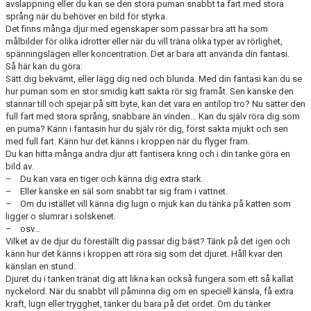
avslappning eller du kan se den stora puman snabbt ta fart med stora
språng när du behöver en bild för styrka.
Det finns många djur med egenskaper som passar bra att ha som
målbilder för olika idrotter eller när du vill träna olika typer av rörlighet,
spänningslägen eller koncentration. Det är bara att använda din fantasi.
Så här kan du göra:
Sätt dig bekvämt, eller lägg dig ned och blunda. Med din fantasi kan du se
hur puman som en stor smidig katt sakta rör sig framåt. Sen kanske den
stannar till och spejar på sitt byte, kan det vara en antilop tro? Nu sätter den
full fart med stora språng, snabbare än vinden… Kan du själv röra dig som
en puma? Känn i fantasin hur du själv rör dig, först sakta mjukt och sen
med full fart. Känn hur det känns i kroppen när du flyger fram.
Du kan hitta många andra djur att fantisera kring och i din tanke göra en
bild av.
– Du kan vara en tiger och känna dig extra stark.
– Eller kanske en säl som snabbt tar sig fram i vattnet.
– Om du istället vill känna dig lugn o mjuk kan du tänka på katten som
ligger o slumrar i solskenet.
– osv…
Vilket av de djur du föreställt dig passar dig bäst? Tänk på det igen och
känn hur det känns i kroppen att röra sig som det djuret. Håll kvar den
känslan en stund.
Djuret du i tanken tränat dig att likna kan också fungera som ett så kallat
nyckelord. När du snabbt vill påminna dig om en speciell känsla, få extra
kraft, lugn eller trygghet, tänker du bara på det ordet. Om du tänker