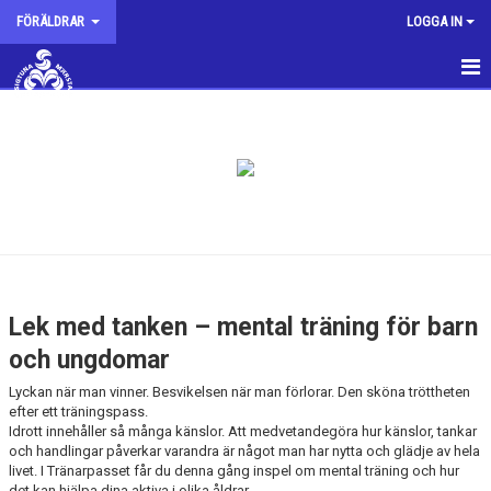
FÖRÄLDRAR
LOGGA IN
NYHETER
SMGK VILL
VÄRDEGRUND
SMGK-KÄNSLAN
KOST
Lek med tanken – mental träning för barn
ÅTERHÄMTNING
och ungdomar
Lyckan när man vinner. Besvikelsen när man förlorar. Den sköna tröttheten
MENTAL TRÄNING
efter ett träningspass.
Idrott innehåller så många känslor. Att medvetandegöra hur känslor, tankar
FÖR TRUPPFÖRÄLDRAR
och handlingar påverkar varandra är något man har nytta och glädje av hela
livet. I Tränarpasset får du denna gång inspel om mental träning och hur
det kan hjälpa dina aktiva i olika åldrar.