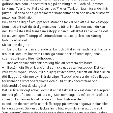
golfspelaren som koncentrerar sig på en viktig putt – och så kommer
tankarna: ”Varför var Kalle så sur idag?” eller ”Tänk om jag missar den här
putten”. Sådana onödiga tankar stör koncentrationen och risken är stor att
putten går förbi hålet.
Du kan träna dig på att upptäcka störande tankar och att slå ”tankestopp”.
Som med allt nytt du lär dig måste du ha tränat in tekniken innan du kan
den. Du måste alltså träna tankestopp innan du effektivt kan använda det
för att verkligen få stopp på störande tankar, exempelvis i en känslig
tävlingssituation!
Så här kan du göra:
– Lär dig känna igen störande tankar och tillfällen när sådana tankar bara
stökar till det. Det kan vara i känsliga situationer: på startlinjen, innan
straffläggningen, före höjdhoppet…
– Inse att dessa tankar hindrar dig från att prestera ditt bästa.
– Bestäm dig för en klar signal som ska utlösa tankestoppet. Det kan
vara att du ropar ”Stopp!” till dig själv, knyter näven, eller att du låtsas se en
röd flagga för din inre syn. När du säger ”Stopp” eller ser den röda flaggan
försvinner de störande tankarna och du blir fullt koncentrerad och
förberedd på det du ska göra!
Det här låter väldigt enkelt, och det är det faktiskt också! Men det fungerar
och det går ofta snabbt att lära sig. Men som sagt, du måste träna på det
innan du kan använda det när du som bäst behöver det.
Ibland kan det vara svårt att helt få stopp på envetna negativa tankar eller
tankar av tvivel. Då kan du lyckas ännu bättre om du efter att du slagit
”tankestopp” ersätter de stoppade tankarna med positiva tankar. Tankar