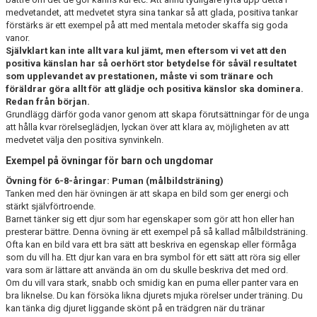
medvetandet, att medvetet styra sina tankar så att glada, positiva tankar
förstärks är ett exempel på att med mentala metoder skaffa sig goda
vanor.
Självklart kan inte allt vara kul jämt, men eftersom vi vet att den
positiva känslan har så oerhört stor betydelse för såväl resultatet
som upplevandet av prestationen, måste vi som tränare och
föräldrar göra allt för att glädje och positiva känslor ska dominera.
Redan från början.
Grundlägg därför goda vanor genom att skapa förutsättningar för de unga
att hålla kvar rörelseglädjen, lyckan över att klara av, möjligheten av att
medvetet välja den positiva synvinkeln.
Exempel på övningar för barn och ungdomar
Övning för 6-8-åringar: Puman (målbildsträning)
Tanken med den här övningen är att skapa en bild som ger energi och
stärkt självförtroende.
Barnet tänker sig ett djur som har egenskaper som gör att hon eller han
presterar bättre. Denna övning är ett exempel på så kallad målbildsträning.
Ofta kan en bild vara ett bra sätt att beskriva en egenskap eller förmåga
som du vill ha. Ett djur kan vara en bra symbol för ett sätt att röra sig eller
vara som är lättare att använda än om du skulle beskriva det med ord.
Om du vill vara stark, snabb och smidig kan en puma eller panter vara en
bra liknelse. Du kan försöka likna djurets mjuka rörelser under träning. Du
kan tänka dig djuret liggande skönt på en trädgren när du tränar