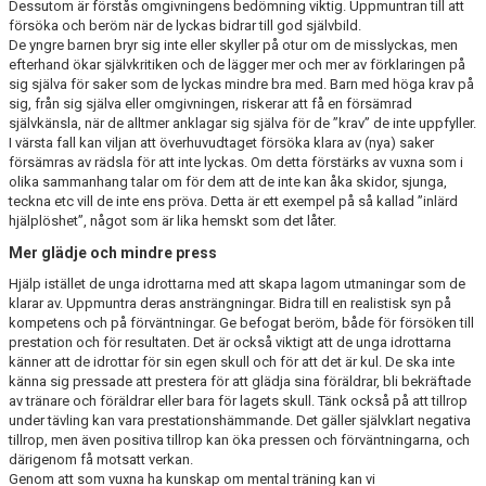
Dessutom är förstås omgivningens bedömning viktig. Uppmuntran till att
försöka och beröm när de lyckas bidrar till god självbild.
De yngre barnen bryr sig inte eller skyller på otur om de misslyckas, men
efterhand ökar självkritiken och de lägger mer och mer av förklaringen på
sig själva för saker som de lyckas mindre bra med. Barn med höga krav på
sig, från sig själva eller omgivningen, riskerar att få en försämrad
självkänsla, när de alltmer anklagar sig själva för de ”krav” de inte uppfyller.
I värsta fall kan viljan att överhuvudtaget försöka klara av (nya) saker
försämras av rädsla för att inte lyckas. Om detta förstärks av vuxna som i
olika sammanhang talar om för dem att de inte kan åka skidor, sjunga,
teckna etc vill de inte ens pröva. Detta är ett exempel på så kallad ”inlärd
hjälplöshet”, något som är lika hemskt som det låter.
Mer glädje och mindre press
Hjälp istället de unga idrottarna med att skapa lagom utmaningar som de
klarar av. Uppmuntra deras ansträngningar. Bidra till en realistisk syn på
kompetens och på förväntningar. Ge befogat beröm, både för försöken till
prestation och för resultaten. Det är också viktigt att de unga idrottarna
känner att de idrottar för sin egen skull och för att det är kul. De ska inte
känna sig pressade att prestera för att glädja sina föräldrar, bli bekräftade
av tränare och föräldrar eller bara för lagets skull. Tänk också på att tillrop
under tävling kan vara prestationshämmande. Det gäller självklart negativa
tillrop, men även positiva tillrop kan öka pressen och förväntningarna, och
därigenom få motsatt verkan.
Genom att som vuxna ha kunskap om mental träning kan vi