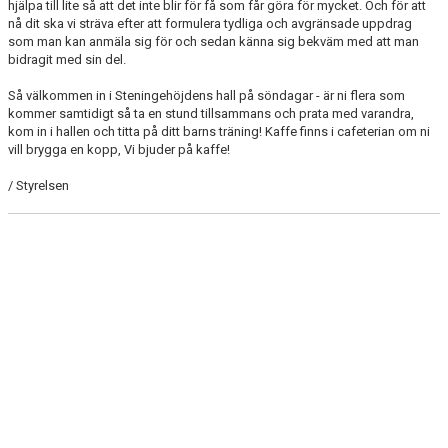
hjälpa till lite så att det inte blir för få som får göra för mycket. Och för att
nå dit ska vi sträva efter att formulera tydliga och avgränsade uppdrag
som man kan anmäla sig för och sedan känna sig bekväm med att man
bidragit med sin del.
Så välkommen in i Steningehöjdens hall på söndagar - är ni flera som
kommer samtidigt så ta en stund tillsammans och prata med varandra,
kom in i hallen och titta på ditt barns träning! Kaffe finns i cafeterian om ni
vill brygga en kopp, Vi bjuder på kaffe!
/ Styrelsen