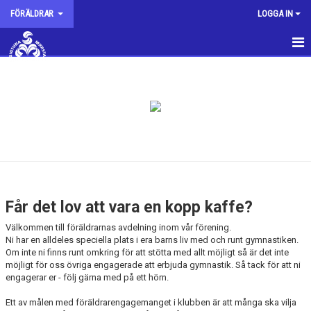
FÖRÄLDRAR
LOGGA IN
NYHETER
SMGK VILL
VÄRDEGRUND
SMGK-KÄNSLAN
KOST
Får det lov att vara en kopp kaffe?
ÅTERHÄMTNING
Välkommen till föräldrarnas avdelning inom vår förening.
Ni har en alldeles speciella plats i era barns liv med och runt gymnastiken.
MENTAL TRÄNING
Om inte ni finns runt omkring för att stötta med allt möjligt så är det inte
möjligt för oss övriga engagerade att erbjuda gymnastik. Så tack för att ni
engagerar er - följ gärna med på ett hörn.
FÖR TRUPPFÖRÄLDRAR
Ett av målen med föräldrarengagemanget i klubben är att många ska vilja