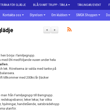
| TRÄNA FÖR GLÄDJE
BLÅ/SVART TRUPP - TÄVLA
TÄVLINGAR/EVENT
Kontakta oss
Styrelsen
Om klubben
SMGK Shoppen
Do
lädje
<
>
n hen börja i familjegrupp.
ns med EN medföljande vuxen under hela
allen.
h lek. Rörelserna är valda med tanke på
 balansera.
ft tillkommer med 200kr/år (täcker
te man från Familjegrupp till Barngrupp.
 redskapsbanor, leker lekar, har olika
r, hjulningar, handstående, satsbrädehopp
rna utanför.