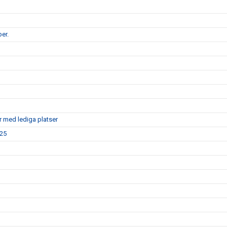
er.
r med lediga platser
025