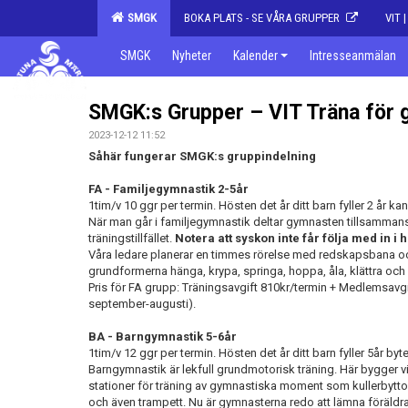
SMGK
BOKA PLATS - SE VÅRA GRUPPER
VIT 
SMGK
Nyheter
Kalender
Intresseanmälan
SMGK:s Grupper – VIT Träna för g
2023-12-12 11:52
Såhär fungerar SMGK:s gruppindelning
FA - Familjegymnastik 2-5år
1tim/v 10 ggr per termin. Hösten det år ditt barn fyller 2 år ka
När man går i familjegymnastik deltar gymnasten tillsamma
träningstillfället.
Notera att syskon inte får följa med in i h
Våra ledare planerar en timmes rörelse med redskapsbana oc
grundformerna hänga, krypa, springa, hoppa, åla, klättra och
Pris för FA grupp: Träningsavgift 810kr/termin + Medlemsavgi
september-augusti).
BA - Barngymnastik 5-6år
1tim/v 12 ggr per termin. Hösten det år ditt barn fyller 5år by
Barngymnastik är lekfull grundmotorisk träning. Här bygger vi
stationer för träning av gymnastiska moment som kullerbytto
och även trampett. Nu är gymnasterna redo att lämna föräldra