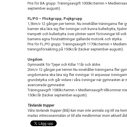
Pris för BA grupp: Träningsavgift 1000kr/termin + Medlemsav
september-augusti).
FL/PO – Flickgrupp, Pojkgrupp
1,5tim/v 12 gånger per termin. Nu innehåller träningarna fler 
barnen ska lära sig fler övningar och kunna kullerbytta, hju
trampett och kullerbytta över plinten samt förövningar till vol
barnens egna förutsättningar gällande motorik och styrka.
Pris för FL/PO grupp: Träningsavgift 1170kr/termin + Medlem
träningsförsäkring på 150kr/år (täcker september-augusti).
Ungdom
Gymnastik för Tjejer och Killar 11år och äldre.
2tim/v 12 gånger per termin Nu innehåller träningarna fler gy
ungdomarna ska lära sig fler övningar. Vi anpassar övning
grundstyrka och går vidare i våra övningar när gymnasten är
avancerade gymnaster.
Träningsavgift 1580kr/termin + Medlemsavgift tillkommer me
150kr/år (täcker september-augusti).
Tävlande trupper
Våra tävlande trupper (Blå) kan man inte anmäla sig till via hem
mailas intresseanmälan ut till alla medlemmar inom aktuell åld