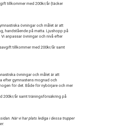
gift tillkommer med 200kr/år (täcker
gymnastiska övningar och målet är att
lning, handstående på matta. Ljushopp på
t. Vi anpassar övningar och nivå efter
savgift tillkommer med 200kr/år samt
mnastiska övningar och målet är att
arna efter gymnastens mognad och
 mogen för det. Både för nybörjare och mer
d 200kr/år samt träningsförsäkring på
sidan. När vi har plats lediga i dessa trupper
er.