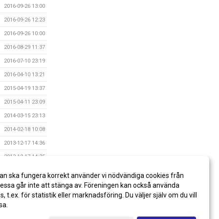
2016-09-26 13:00
2016-09-26 12:23
2016-09-26 10:00
2016-08-29 11:37
2016-07-10 23:19
2016-04-10 13:21
2015-04-19 13:37
2015-04-11 23:09
2014-03-15 23:13
2014-02-18 10:08
2013-12-17 14:36
2013-12-17 14:35
2013-12-17 14:35
an ska fungera korrekt använder vi nödvändiga cookies från
2013-12-17 14:33
ssa går inte att stänga av. Föreningen kan också använda
es, t.ex. för statistik eller marknadsföring. Du väljer själv om du vill
sa.