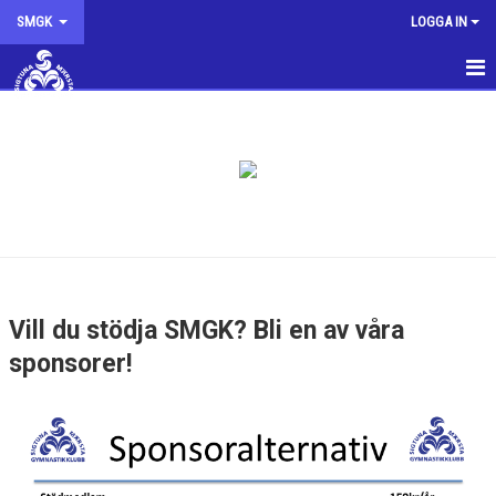
SMGK
LOGGA IN
SMGK
NYHETER
KALENDER
INTRESSEANMÄLAN
KONTAKTA OSS
Vill du stödja SMGK? Bli en av våra
STYRELSEN
sponsorer!
OM KLUBBEN
SMGK SHOPPEN