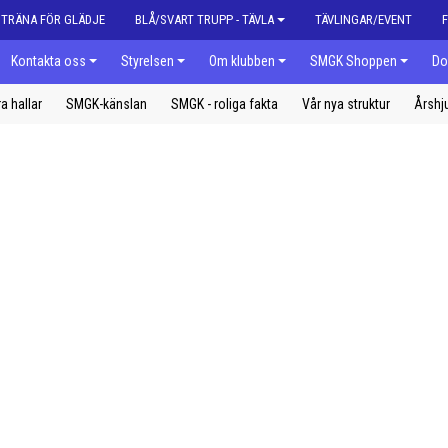
| TRÄNA FÖR GLÄDJE
BLÅ/SVART TRUPP - TÄVLA
TÄVLINGAR/EVENT
Kontakta oss
Styrelsen
Om klubben
SMGK Shoppen
Do
a hallar
SMGK-känslan
SMGK - roliga fakta
Vår nya struktur
Årshj