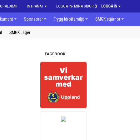
FÖRÄLDRAR
INTRANÄT
LOGGA IN- MINA SIDOR (MEDLEM)
LOGGA IN
kument
Sponsorer
Trygg Idrottsmiljö
SMGK stjärnor
ul
SMGK Läger
FACEBOOK