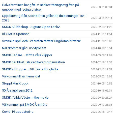
Halva terminen har gått- vi sänker träningsavgiften på
2025-03-31 09:34
grupper med lediga platser
Uppdatering från Sportadmin gällande dataintrånget 16/1-
2025-03-14 20:14
2025
SMGK Klubbshop - Sigtuna Sport Uteliv!
2025-02-13 11:23
Bli SMGK Sponsor!
2024-11-11 11:54
Svenska spel och Gräsroten stöttar Ungdomsidrotten!
2024-11-08 10:00
När drömmar går i uppfyllelse!
2024-10-28 10:54
SMGK Ledare – stötta våra klippor
2024-09-08 11:02
SMGK har blivit FaR certifierad organisation
2024-02-19 12:38
SMGK:s Grupper – VIT Träna för glädje
2023-12-12 11:52
Välkomna till vår hemsida!
2023-05-02 16:08
Stopp! Min Kropp!
2021-10-05 10:55
50-Års jubileum 2012
2020-10-15 09:31
SMGK i Vilda Västern- the movie
2020-09-20 21:27
Välkommen på SMGK Årsmöte
2020-09-17 21:33
Covid-19 uppdatering
2020-06-15 10:47