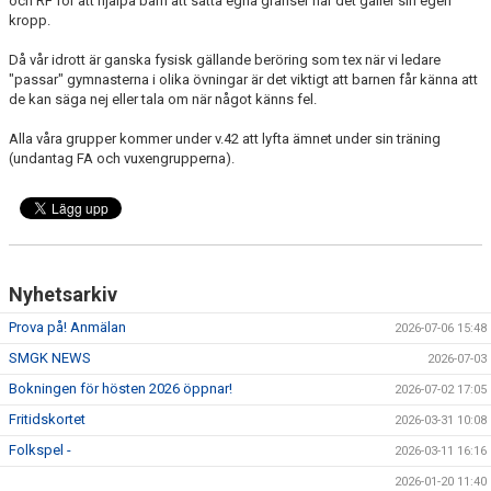
och RF för att hjälpa barn att sätta egna gränser när det gäller sin egen
DOKUMENT
kropp.
SPONSORER
Då vår idrott är ganska fysisk gällande beröring som tex när vi ledare
"passar" gymnasterna i olika övningar är det viktigt att barnen får känna att
de kan säga nej eller tala om när något känns fel.
TRYGG IDROTTSMILJÖ
Alla våra grupper kommer under v.42 att lyfta ämnet under sin träning
SMGK STJÄRNOR
(undantag FA och vuxengrupperna).
Nyhetsarkiv
Prova på! Anmälan
2026-07-06 15:48
SMGK NEWS
2026-07-03
Bokningen för hösten 2026 öppnar!
2026-07-02 17:05
Fritidskortet
2026-03-31 10:08
Folkspel -
2026-03-11 16:16
2026-01-20 11:40