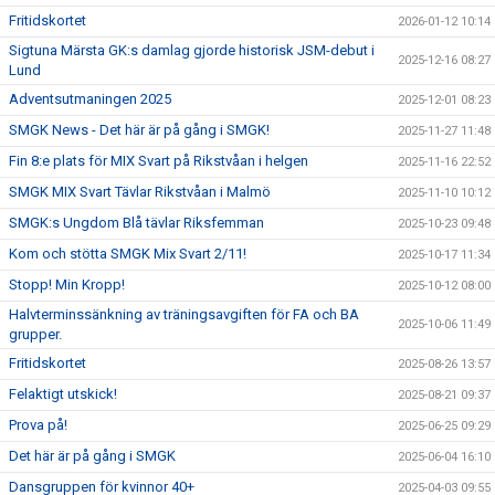
Fritidskortet
2026-01-12 10:14
Sigtuna Märsta GK:s damlag gjorde historisk JSM-debut i
2025-12-16 08:27
Lund
Adventsutmaningen 2025
2025-12-01 08:23
SMGK News - Det här är på gång i SMGK!
2025-11-27 11:48
Fin 8:e plats för MIX Svart på Rikstvåan i helgen
2025-11-16 22:52
SMGK MIX Svart Tävlar Rikstvåan i Malmö
2025-11-10 10:12
SMGK:s Ungdom Blå tävlar Riksfemman
2025-10-23 09:48
Kom och stötta SMGK Mix Svart 2/11!
2025-10-17 11:34
Stopp! Min Kropp!
2025-10-12 08:00
Halvterminssänkning av träningsavgiften för FA och BA
2025-10-06 11:49
grupper.
Fritidskortet
2025-08-26 13:57
Felaktigt utskick!
2025-08-21 09:37
Prova på!
2025-06-25 09:29
Det här är på gång i SMGK
2025-06-04 16:10
Dansgruppen för kvinnor 40+
2025-04-03 09:55