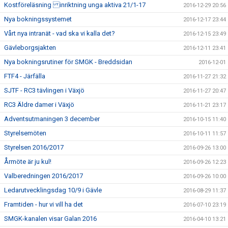
Kostföreläsning inriktning unga aktiva 21/1-17
2016-12-29 20:56
Nya bokningssystemet
2016-12-17 23:44
Vårt nya intranät - vad ska vi kalla det?
2016-12-15 23:49
Gävleborgsjakten
2016-12-11 23:41
Nya bokningsrutiner för SMGK - Breddsidan
2016-12-01
FTF4 - Järfälla
2016-11-27 21:32
SJTF - RC3 tävlingen i Växjö
2016-11-27 20:47
RC3 Äldre damer i Växjö
2016-11-21 23:17
Adventsutmaningen 3 december
2016-10-15 11:40
Styrelsemöten
2016-10-11 11:57
Styrelsen 2016/2017
2016-09-26 13:00
Årmöte är ju kul!
2016-09-26 12:23
Valberedningen 2016/2017
2016-09-26 10:00
Ledarutvecklingsdag 10/9 i Gävle
2016-08-29 11:37
Framtiden - hur vi vill ha det
2016-07-10 23:19
SMGK-kanalen visar Galan 2016
2016-04-10 13:21