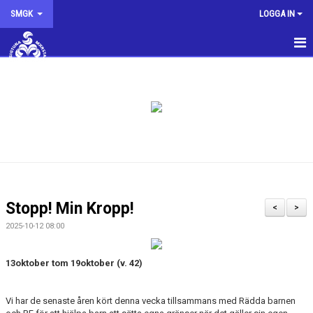
SMGK
LOGGA IN
SMGK
NYHETER
KALENDER
INTRESSEANMÄLAN
KONTAKTA OSS
Stopp! Min Kropp!
<
>
STYRELSEN
2025-10-12 08:00
OM KLUBBEN
13oktober tom 19oktober (v. 42)
SMGK SHOPPEN
Vi har de senaste åren kört denna vecka tillsammans med Rädda barnen