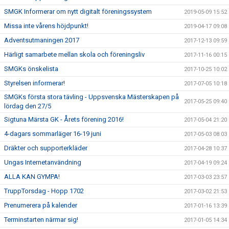
SMGK Informerar om nytt digitalt föreningssystem
2019-05-09 15:52
Missa inte vårens höjdpunkt!
2019-04-17 09:08
Adventsutmaningen 2017
2017-12-13 09:59
Härligt samarbete mellan skola och föreningsliv
2017-11-16 00:15
SMGKs önskelista
2017-10-25 10:02
Styrelsen informerar!
2017-07-05 10:18
SMGKs första stora tävling - Uppsvenska Mästerskapen på
2017-05-25 09:40
lördag den 27/5
Sigtuna Märsta GK - Årets förening 2016!
2017-05-04 21:20
4-dagars sommarläger 16-19 juni
2017-05-03 08:03
Dräkter och supporterkläder
2017-04-28 10:37
Ungas Internetanvändning
2017-04-19 09:24
ALLA KAN GYMPA!
2017-03-03 23:57
TruppTorsdag - Hopp 1702
2017-03-02 21:53
Prenumerera på kalender
2017-01-16 13:39
Terminstarten närmar sig!
2017-01-05 14:34