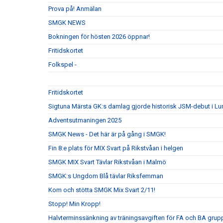
Prova på! Anmälan
SMGK NEWS
Bokningen för hösten 2026 öppnar!
Fritidskortet
Folkspel -
Fritidskortet
Sigtuna Märsta GK:s damlag gjorde historisk JSM-debut i Lu
Adventsutmaningen 2025
SMGK News - Det här är på gång i SMGK!
Fin 8:e plats för MIX Svart på Rikstvåan i helgen
SMGK MIX Svart Tävlar Rikstvåan i Malmö
SMGK:s Ungdom Blå tävlar Riksfemman
Kom och stötta SMGK Mix Svart 2/11!
Stopp! Min Kropp!
Halvterminssänkning av träningsavgiften för FA och BA grupp