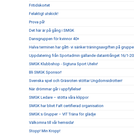
Fritidskortet
Felaktigt utskick!
Prova på!
Det här är på gång i SMGK
Dansgruppen för kvinnor 40+
Halva terminen har gått- vi sänker träningsavgiften på gruppe
Uppdatering från Sportadmin gällande dataintrånget 16/1-2
SMGK Klubbshop - Sigtuna Sport Uteliv!
Bli SMGK Sponsor!
Svenska spel och Gräsroten stöttar Ungdomsidrotten!
När drömmar går i uppfyllelse!
SMGK Ledare – stötta våra klippor
SMGK har blivit FaR certifierad organisation
SMGK:s Grupper – VIT Träna för glädje
Välkomna till vår hemsida!
Stopp! Min Kropp!