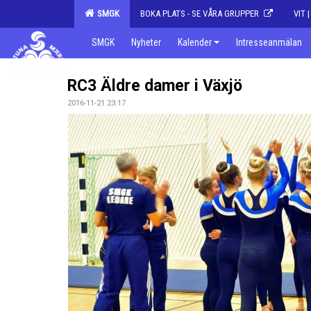
SMGK
BOKA PLATS - SE VÅRA GRUPPER
VIT 
SMGK
Nyheter
Kalender
Intresseanmälan
RC3 Äldre damer i Växjö
2016-11-21 23:17