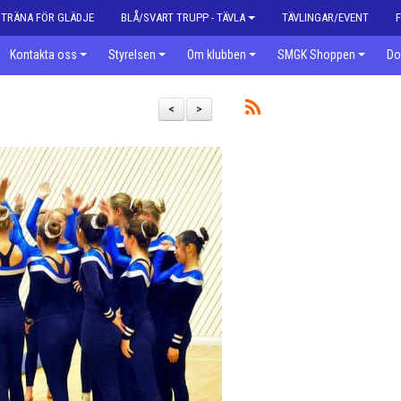
| TRÄNA FÖR GLÄDJE
BLÅ/SVART TRUPP - TÄVLA
TÄVLINGAR/EVENT
Kontakta oss
Styrelsen
Om klubben
SMGK Shoppen
Do
<
>