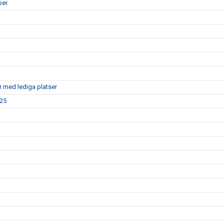
er.
r med lediga platser
025