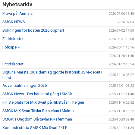
Nyhetsarkiv
Prova på! Anmälan
2026-07-06 15:48
SMGK NEWS
2026-07-03
Bokningen för hösten 2026 öppnar!
2026-07-02 17:05
Fritidskortet
2026-03-31 10:08
Folkspel -
2026-03-11 16:16
2026-01-20 11:40
Fritidskortet
2026-01-12 10:14
Sigtuna Märsta GK:s damlag gjorde historisk JSM-debut i
2025-12-16 08:27
Lund
Adventsutmaningen 2025
2025-12-01 08:23
SMGK News - Det här är på gång i SMGK!
2025-11-27 11:48
Fin 8:e plats för MIX Svart på Rikstvåan i helgen
2025-11-16 22:52
SMGK MIX Svart Tävlar Rikstvåan i Malmö
2025-11-10 10:12
SMGK:s Ungdom Blå tävlar Riksfemman
2025-10-23 09:48
Kom och stötta SMGK Mix Svart 2/11!
2025-10-17 11:34