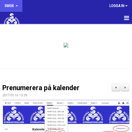
SMGK
LOGGA IN
SMGK
NYHETER
KALENDER
INTRESSEANMÄLAN
KONTAKTA OSS
Prenumerera på kalender
<
>
STYRELSEN
2017-01-16 13:39
OM KLUBBEN
SMGK SHOPPEN