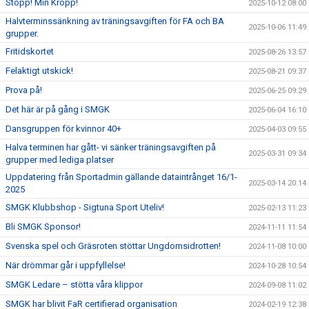
Stopp! Min Kropp!
2025-10-12 08:00
Halvterminssänkning av träningsavgiften för FA och BA
2025-10-06 11:49
grupper.
Fritidskortet
2025-08-26 13:57
Felaktigt utskick!
2025-08-21 09:37
Prova på!
2025-06-25 09:29
Det här är på gång i SMGK
2025-06-04 16:10
Dansgruppen för kvinnor 40+
2025-04-03 09:55
Halva terminen har gått- vi sänker träningsavgiften på
2025-03-31 09:34
grupper med lediga platser
Uppdatering från Sportadmin gällande dataintrånget 16/1-
2025-03-14 20:14
2025
SMGK Klubbshop - Sigtuna Sport Uteliv!
2025-02-13 11:23
Bli SMGK Sponsor!
2024-11-11 11:54
Svenska spel och Gräsroten stöttar Ungdomsidrotten!
2024-11-08 10:00
När drömmar går i uppfyllelse!
2024-10-28 10:54
SMGK Ledare – stötta våra klippor
2024-09-08 11:02
SMGK har blivit FaR certifierad organisation
2024-02-19 12:38