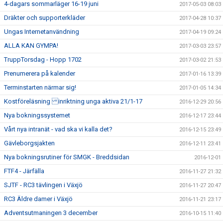
4-dagars sommarläger 16-19 juni
2017-05-03 08:03
Dräkter och supporterkläder
2017-04-28 10:37
Ungas Internetanvändning
2017-04-19 09:24
ALLA KAN GYMPA!
2017-03-03 23:57
TruppTorsdag - Hopp 1702
2017-03-02 21:53
Prenumerera på kalender
2017-01-16 13:39
Terminstarten närmar sig!
2017-01-05 14:34
Kostföreläsning inriktning unga aktiva 21/1-17
2016-12-29 20:56
Nya bokningssystemet
2016-12-17 23:44
Vårt nya intranät - vad ska vi kalla det?
2016-12-15 23:49
Gävleborgsjakten
2016-12-11 23:41
Nya bokningsrutiner för SMGK - Breddsidan
2016-12-01
FTF4 - Järfälla
2016-11-27 21:32
SJTF - RC3 tävlingen i Växjö
2016-11-27 20:47
RC3 Äldre damer i Växjö
2016-11-21 23:17
Adventsutmaningen 3 december
2016-10-15 11:40