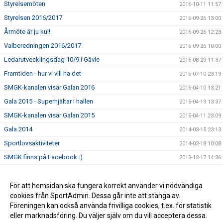
Styrelsemöten
2016-10-11 11:57
Styrelsen 2016/2017
2016-09-26 13:00
Årmöte är ju kul!
2016-09-26 12:23
Valberedningen 2016/2017
2016-09-26 10:00
Ledarutvecklingsdag 10/9 i Gävle
2016-08-29 11:37
Framtiden - hur vi vill ha det
2016-07-10 23:19
SMGK-kanalen visar Galan 2016
2016-04-10 13:21
Gala 2015 - Superhjältar i hallen
2015-04-19 13:37
SMGK-kanalen visar Galan 2015
2015-04-11 23:09
Gala 2014
2014-03-15 23:13
Sportlovsaktiviteter
2014-02-18 10:08
SMGK finns på Facebook :)
2013-12-17 14:36
2013-12-17 14:35
Motionsgymnastik
För att hemsidan ska fungera korrekt använder vi nödvändiga
2013-12-17 14:35
cookies från SportAdmin. Dessa går inte att stänga av.
Årsmöte 2013
2013-12-17 14:33
Föreningen kan också använda frivilliga cookies, t.ex. för statistik
eller marknadsföring. Du väljer själv om du vill acceptera dessa.