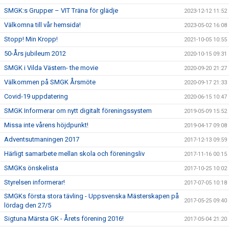
SMGK:s Grupper – VIT Träna för glädje
2023-12-12 11:52
Välkomna till vår hemsida!
2023-05-02 16:08
Stopp! Min Kropp!
2021-10-05 10:55
50-Års jubileum 2012
2020-10-15 09:31
SMGK i Vilda Västern- the movie
2020-09-20 21:27
Välkommen på SMGK Årsmöte
2020-09-17 21:33
Covid-19 uppdatering
2020-06-15 10:47
SMGK Informerar om nytt digitalt föreningssystem
2019-05-09 15:52
Missa inte vårens höjdpunkt!
2019-04-17 09:08
Adventsutmaningen 2017
2017-12-13 09:59
Härligt samarbete mellan skola och föreningsliv
2017-11-16 00:15
SMGKs önskelista
2017-10-25 10:02
Styrelsen informerar!
2017-07-05 10:18
SMGKs första stora tävling - Uppsvenska Mästerskapen på
2017-05-25 09:40
lördag den 27/5
Sigtuna Märsta GK - Årets förening 2016!
2017-05-04 21:20